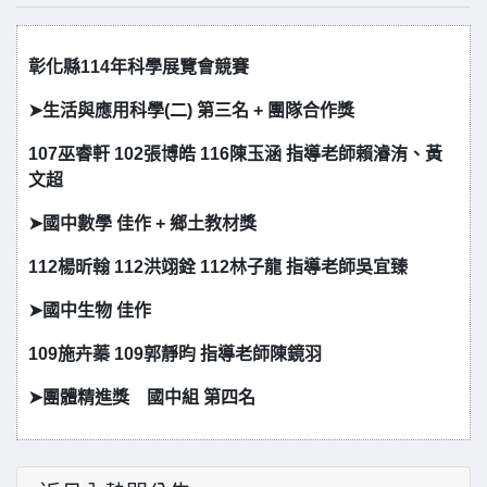
彰化縣114年科學展覽會競賽
➤生活與應用科學(二) 第三名 + 團隊合作獎
107巫睿軒 10
2張博皓 116陳玉涵 指導老師賴濬洧、黃
文超
➤國中數學 佳作 + 鄉土教材獎
112楊昕翰 112洪翊銓 112林子龍 指導老師吳宜臻
➤國中生物 佳作
109施卉蓁 109郭靜昀 指導老師陳鏡羽
➤
團體精進獎 國中組 第四名