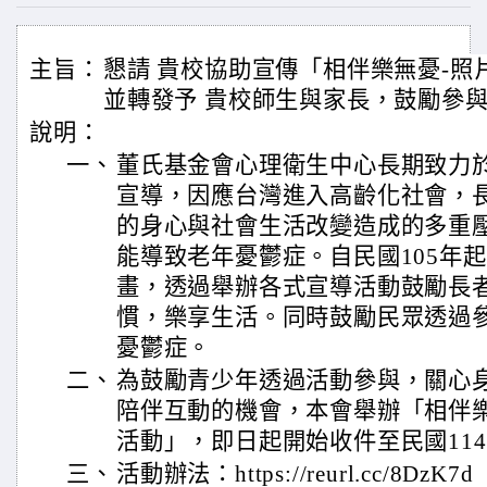
主旨：
懇請 貴校協助宣傳「相伴樂無憂-照
並轉發予 貴校師生與家長，鼓勵參
說明：
一、
董氏基金會心理衛生中心長期致力
宣導，因應台灣進入高齡化社會，
的身心與社會生活改變造成的多重
能導致老年憂鬱症。自民國105年
畫，透過舉辦各式宣導活動鼓勵長
慣，樂享生活。同時鼓勵民眾透過
憂鬱症。
二、
為鼓勵青少年透過活動參與，關心
陪伴互動的機會，本會舉辦「相伴樂
活動」，即日起開始收件至民國114
三、
活動辦法：https://reurl.cc/8DzK7d