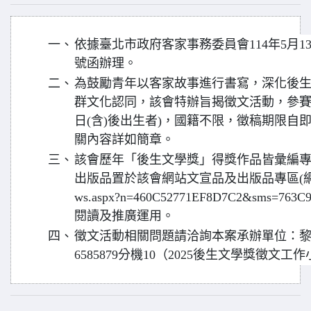
一、
依據臺北市政府客家事務委員會114年5月13日
號函辦理。
二、
為鼓勵青年以客家故事進行書寫，深化後
群文化認同，該會特辦旨揭徵文活動，參賽者須
日(含)後出生者)，國籍不限，徵稿期限自即日
關內容詳如簡章。
三、
該會歷年「後生文學獎」得獎作品皆彙編
出版品置於該會網站文宣品及出版品專區(網址：https:
ws.aspx?n=460C52771EF8D7C2&sms=7
閱讀及推廣運用。
四、
徵文活動相關問題請洽詢本案承辦單位：黎
6585879分機10（2025後生文學獎徵文工