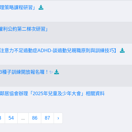
理策略課程研習」
者權利公約第二梯次研習」
注意力不足過動症ADHD-談過動兒親職原則與訓練技巧】
23種子訓練開放報名囉！✨
鄰居協會辦理「2025年兒童及少年大會」相關資料
3
54
...
86
87
›