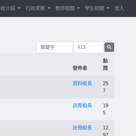
學校介紹
行政業務
教師相關
學生相關
登入
點
發佈者
閱
資料組長
25
7
訓育組長
19
5
註冊組長
12
97