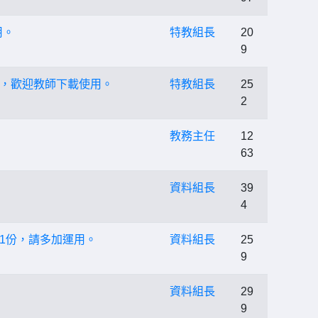
用。
特教組長
20
9
書，歡迎教師下載使用。
特教組長
25
2
教務主任
12
63
資料組長
39
4
1份，請多加運用。
資料組長
25
9
資料組長
29
9