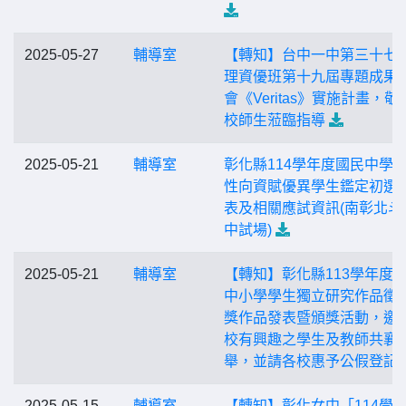
2025-05-27
輔導室
【轉知】台中一中第三十七
理資優班第十九屆專題成果
會《Veritas》實施計畫，敬
校師生蒞臨指導
2025-05-21
輔導室
彰化縣114學年度國民中學
性向資賦優異學生鑑定初選
表及相關應試資訊(南彰北斗
中試場)
2025-05-21
輔導室
【轉知】彰化縣113學年度
中小學學生獨立研究作品徵
獎作品發表暨頒獎活動，邀
校有興趣之學生及教師共襄
舉，並請各校惠予公假登記
2025-05-15
輔導室
【轉知】彰化女中「114學