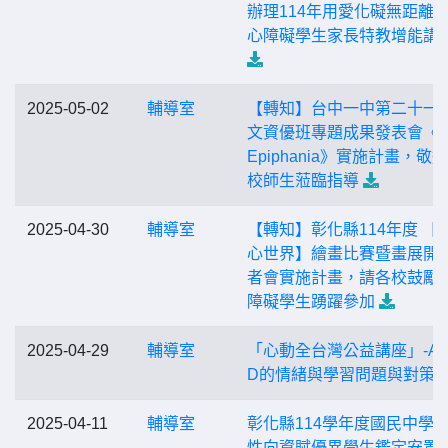
辦理114年用愛化礙無距離
心障礙學生家長特教增能講
2025-05-02
輔導室
【轉知】台中一中第二十一
文資優班專題成果發表會《
Epiphania》實施計畫，敬
校師生蒞臨指導
2025-04-30
輔導室
【轉知】彰化縣114年度 【
心世界】繪畫比賽暨畫展開
者會實施計畫，請各校鼓勵
障礙學生踴躍參加
2025-04-29
輔導室
「心動全台灣公益講座」-A
D的情緒與學習問題與對策
2025-04-11
輔導室
彰化縣114學年度國民中學
性向資賦優異學生鑑定安置