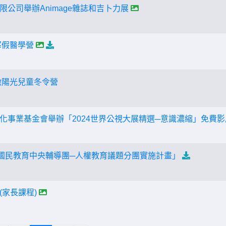
公司舉辦Animage雜誌和吉卜力展
寒假醫學營
墩陽光兒童冬令營
化事業基金會舉辦「2024世界公視大展精選─意識濃縮」免費
部國民教育中央輔導團─人權教育議題分團實施計畫」
(家長課程)