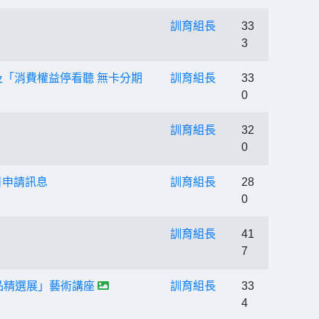
訓育組長
33
3
及「消費權益停看聽 無卡分期
訓育組長
33
0
訓育組長
32
0
目申請訊息
訓育組長
28
0
訓育組長
41
7
品精選展」藝術講座
訓育組長
33
4