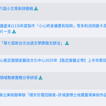
第六屆小文青新詩徵稿
護處本(113)年度製作「小心終身優惠有陷阱」等多則消保圖卡
片一支
「第七屆新台文台語文學獎徵文辦法」
心衛武營國家藝術文化中心2025年【衛武營藝企學】上半年節
領域教案實務分享研習
彰化縣立美術館舉辦「順天珍寶回娘家–許鴻源博士收藏臺灣美術作