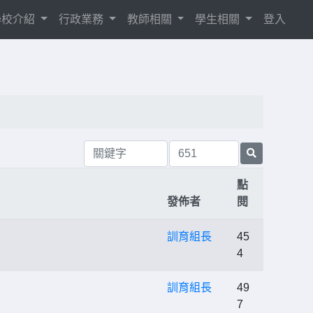
學校介紹
行政業務
教師相關
學生相關
登入
點
發佈者
閱
訓育組長
45
4
訓育組長
49
7