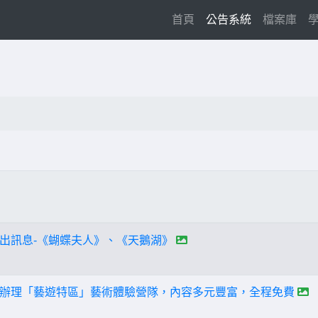
(current)
首頁
公告系統
檔案庫
出訊息-《蝴蝶夫人》、《天鵝湖》
辦理「藝遊特區」藝術體驗營隊，內容多元豐富，全程免費