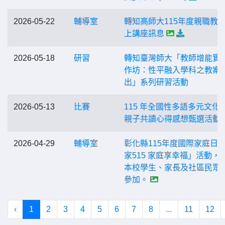
2026-05-22
輔導室
轉知高師大115年度親職教
上講座訊息
2026-05-18
研習
轉知臺灣師大「教師增能實
作坊：性平融入學科之教案
出」系列研習活動
2026-05-13
比賽
115 年全國性多語多元文化
親子共讀心得感想甄選活動
2026-04-29
輔導室
彰化縣115年度國際家庭日
家515 家庭享幸福」活動，
本校學生、家長及社區民眾
參加。
‹
1
2
3
4
5
6
7
8
...
11
12