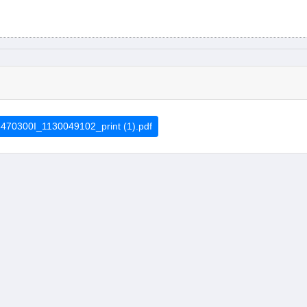
470300I_1130049102_print (1).pdf