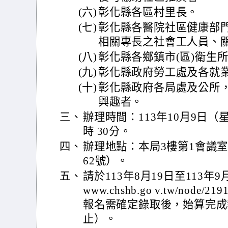
(六)
彰化縣各區村里長。
(七)
彰化縣各醫院社區健康部
相關專長之社會工人員、關
(八)
彰化縣各鄉鎮市(區)衛生
(九)
彰化縣政府勞工處及各就
(十)
彰化縣政府各局處及公所
興趣者。
三、
辦理時間：113年10月9日（
時 30分。
四、
辦理地點：本局3樓第1會議
62號）。
五、
請於113年8月19日至113年9月
www.chshb.go v.tw/nod
報名需確定錄取後，始算完成
止）。