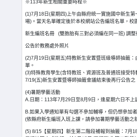
※113年新生相關重要時程※
(1)7月18日(星期四)上午由縣府統一實施國中新
場)。當天名單確定後於本校網站公告編班名單，校
新生編班名冊 (雙胞胎有三對必須編在同一班) 調整
公告於教務處外照片
(2)7月19日(星期五)特教新生安置暨班級導師
單。
(3)特殊教育學生(含特教班、資源班及普通班接受
7/19(五)新生安置暨導師抽籤會議結束後再行公告之
(4)暑期學藝活動
A.日期：113年7月29日至8月9日，逢星期六日不上課
B.如果入學通知單有勾選不參加輔導，但仍想參加
(依縣府新生編班入班上課，請參加暑期學藝活動之
(5) 8/15【星期四】新生第二階段補報到抽籤：7