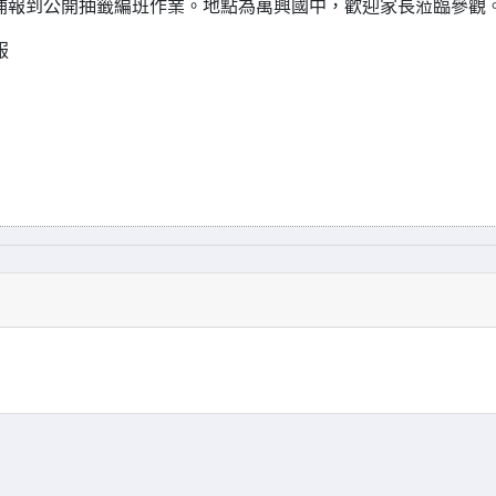
段補報到公開抽籤編班作業。地點為萬興國中，歡迎家長蒞臨參觀
服