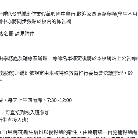
生第一階段S型編班作業假萬興國中舉行,歡迎家長蒞臨參觀(學生不用
園中亦將同步張貼於校內的佈告欄
後名冊 請見附件
抽籤：由學務處及輔導室辦理，導師名單確定後將於本校網站上公告導
特教服務)之編班依規定由本校特殊教育推行委員會決議辦理，於
。
，每天上午四節課。7:30~12:00
者，可直接到校入班參加
新生直接入班)
月18日(星期四)新生編班以後報到的新生，由縣府統一實施補報到