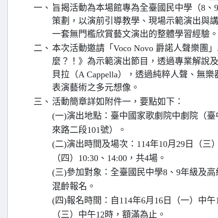
一、
旨揭活動為本場館專為全臺國民中學（8、
策劃，以演前引導教學、現場示範演出與
一套無門檻欣賞藝文演出的整體學習經驗
二、
本次活動邀請「Voco Novo 爵諾人聲樂團」以《
麼？！》為示範演出節目，透過專業解說
貝拉（A Cappella），透過純粹人聲、
表演藝術之多元想像。
三、
活動簡章詳如附件一，要點如下：
(一)演出地點：臺中國家歌劇院中劇院（
來路二段101號）。
(二)演出時間及場次：114年10月29日（三）
（四）10:30、14:00，共4場。
(三)參加對象：全臺國民中學8、9年級及
混齡報名。
(四)報名時間：自114年6月16日（一）中午
（三）中午12時，額滿為止。