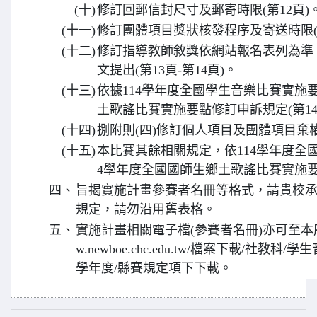
(十)
修訂回郵信封尺寸及郵寄時限(第12頁)
(十一)
修訂團體項目獎狀核發程序及寄送時限(第
(十二)
修訂指導教師敘獎依網站報名表列為準
文提出(第13頁-第14頁)。
(十三)
依據114學年度全國學生音樂比賽實施要
土歌謠比賽實施要點修訂申訴規定(第14
(十四)
捌附則(四)修訂個人項目及團體項目棄權時
(十五)
本比賽其餘相關規定，依114學年度全
4學年度全國國師生鄉土歌謠比賽實施
四、
旨揭實施計畫參賽者名冊等格式，請貴校
規定，請勿沿用舊表格。
五、
實施計畫相關電子檔(參賽者名冊)亦可至本府教
w.newboe.chc.edu.tw/檔案下載/社教
學年度/縣賽規定項下下載。