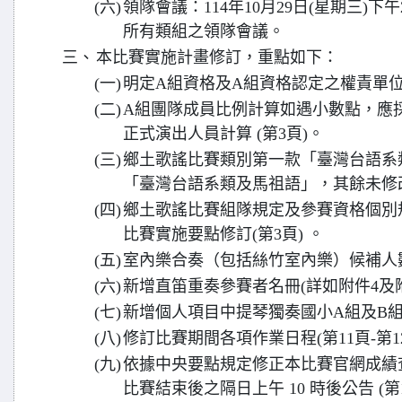
(六)
領隊會議：114年10月29日(星期三)
所有類組之領隊會議。
三、
本比賽實施計畫修訂，重點如下：
(一)
明定A組資格及A組資格認定之權責單位(
(二)
A組團隊成員比例計算如遇小數點，應
正式演出人員計算 (第3頁)。
(三)
鄉土歌謠比賽類別第一款「臺灣台語系
「臺灣台語系類及馬祖語」，其餘未修改
(四)
鄉土歌謠比賽組隊規定及參賽資格個別
比賽實施要點修訂(第3頁) 。
(五)
室內樂合奏（包括絲竹室內樂）候補人數調
(六)
新增直笛重奏參賽者名冊(詳如附件4及附
(七)
新增個人項目中提琴獨奏國小A組及B組(
(八)
修訂比賽期間各項作業日程(第11頁-第12
(九)
依據中央要點規定修正本比賽官網成績
比賽結束後之隔日上午 10 時後公告 (第1