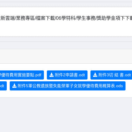
雲端/業務專區/檔案下載/06學特科/學生事務/獎助學金項下下
待費用實施要點.pdf
附件2申請書.odt
附件3切 結 書.odt
dt
附件5軍公教遺族暨失能榮軍子女就學優待費用概算表.ods