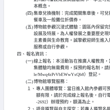
本概念。
(四)
集章兌換機制：完成闖關集章後，可兌
餐車及一般攤位折價券。
(五)
博物館參觀沉浸式體驗：園區內保留完
設展及特展，為人權發展之重要歷史現
主素養與生命教育。誠摯歡迎師生進入
服務或自行參觀。
四、
報名資訊：
(一)
線上報名：本活動旨在推廣人權教育，
集體驗均無需費用，採預約報名制，請逕至線上表
le/Mwq4zPrVbEWwYxQb8）登記。
(二)
博物館導覽服務：
１、
專人團體導覽：當日進入館內參觀可
額有限，請於完成線上報名後，自行電洽
-2692）辦理預約，額滿為止。
２、
語音導覽與自主探究：若專人導覽名