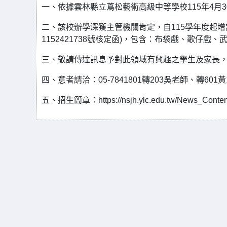
一、依據雲林縣立蔦松藝術高級中等學校115年4月30
二、該校辦學深獲主管機關肯定，自115學年度起增設
1152421738號核定函)，包含：布袋戲、歌仔戲
三、敬請傳達訊息予對此領域有興趣之學生及家長
四、意者請洽：05-7841801轉203吳老師、轉601
五、招生簡章：https://nsjh.ylc.edu.tw/News_Conten