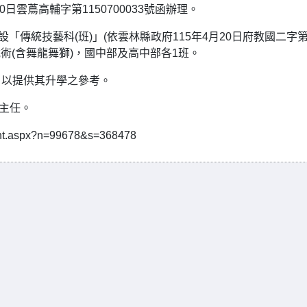
日雲蔦高輔字第1150700033號函辦理。
「傳統技藝科(班)」(依雲林縣政府115年4月20日府教國二字
、武術(含舞龍舞獅)，國中部及高中部各1班。
，以提供其升學之參考。
黃主任。
t.aspx?n=99678&s=368478