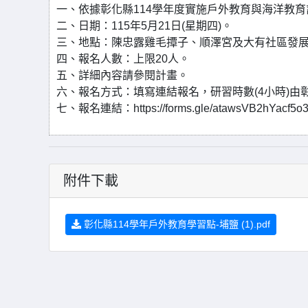
一、依據彰化縣114學年度實施戶外教育與海洋教
二、日期：115年5月21日(星期四)。
三、地點：陳忠露雞毛撢子、順澤宮及大有社區發
四、報名人數：上限20人。
五、詳細內容請參閱計畫。
六、報名方式：填寫連結報名，研習時數(4小時)由
七、報名連結：https://forms.gle/atawsVB2hYacf5o
附件下載
彰化縣114學年戶外教育學習點-埔鹽 (1).pdf