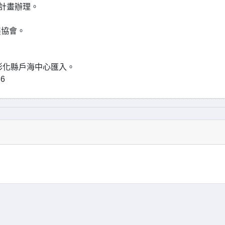
育計畫辦理。
展協會。
彰化縣戶海中心匯入。
36