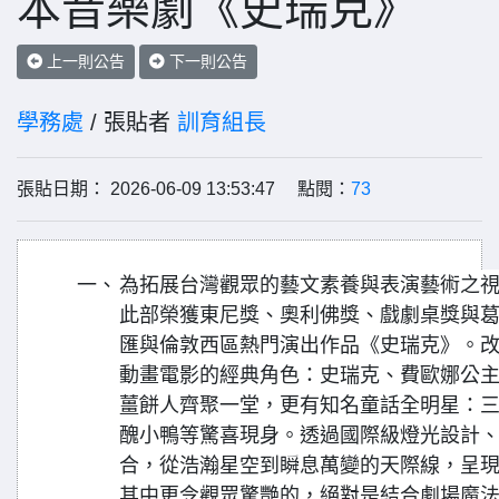
本音樂劇《史瑞克》
上一則公告
下一則公告
學務處
/ 張貼者
訓育組長
張貼日期： 2026-06-09 13:53:47 點閱：
73
一、
為拓展台灣觀眾的藝文素養與表演藝術之
此部榮獲東尼獎、奧利佛獎、戲劇桌獎與
匯與倫敦西區熱門演出作品《史瑞克》。
動畫電影的經典角色：史瑞克、費歐娜公
薑餅人齊聚一堂，更有知名童話全明星：
醜小鴨等驚喜現身。透過國際級燈光設計、
合，從浩瀚星空到瞬息萬變的天際線，呈
其中更令觀眾驚艷的，絕對是結合劇場魔