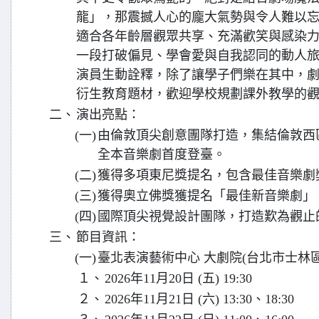
龍」，那震撼人心的龐大氣勢與令人難以
適合各年齡層觀眾共享、充滿歡笑與感染
一段打破偏見、學會愛與自我認同的動人
演員生動詮釋，除了讓學子們樂在其中，
衍生教育題材，歡迎學校規劃課外教學的
二、
演出亮點：
(一)
由倫敦頂尖創意團隊打造，集結倫敦西
全本音樂劇首度登臺。
(二)
獲得多項東尼獎提名，包含最佳音樂劇
(三)
獲得奧立佛獎獲提名「最佳新音樂劇」
(四)
國際頂尖視覺設計團隊，打造歎為觀止
三、
節目資訊：
(一)
臺北表演藝術中心 大劇院(台北市士林區
１、
2026年11月20日 (五) 19:30
２、
2026年11月21日 (六) 13:30、18:30