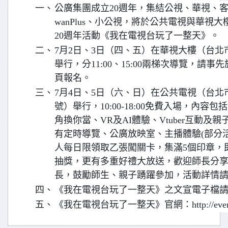
一、
公廣集團成立20週年，集結公視、華視、客
wanPlus、小公視，將於公共電視與華視
20週年活動《我在電視台玩了一整天》。
二、
7月2日、3日（四、五）在華視大樓（台北市
舉行，分11:00、15:00兩梯次導覽，請事
頁報名。
三、
7月4日、5日（六、日）在公共電視（台北市
號）舉行，10:00-18:00免費入場，內
角換你當、VR及AI體驗、Vtuber互動
有定時導覽、公廣放映室、主播體驗(部分
人每日限領取乙張闖關卡，集滿5個印章，
抽獎，更有多重好禮大放送，歡迎師長分
長，鼓勵師生、親子踴躍參加，活動詳情
四、
《我在電視台玩了一整天》之文宣電子檔
五、
《我在電視台玩了一整天》官網：http://events.pts.