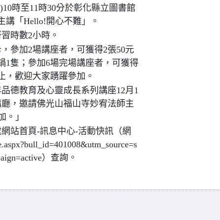
日)10時至11時30分於彰化縣立圖書館
「Hello!開心不難」。
習時數2小時。
，參加2場講座者，可獲得2張50元
鍋1隻；參加6場完場講座者，可獲得
止，歡迎大家踴躍參加。
年品德教育及心靈成長系列講座12月1
演講廳，邀請佛光山福山寺妙宥法師主
參加。」
網站首頁-訊息中心-活動快訊（網
ve.aspx?bull_id=401008&utm_source=s
mpaign=active）查詢。