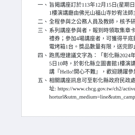
一、
旨揭講座訂於113年12月15日(星期
1樓演講廳由佛光山福山寺妙宥法師主講
二、
全程參與之公務人員及教師，核予研
三、
系列講座參與者，報到時領取集章卡
禮券；參加4場講座者，可獲得平底
電烤箱1台。獎品數量有限，送完即
四、
跑馬燈建議文字為：「彰化縣2024
5日10時，於彰化縣立圖書館1樓
講『Hello!開心不難』，歡迎踴躍
五、
相關講座訊息可至彰化縣政府民政處
址: https://www.chcg.gov.tw/ch2/acti
horturl&utm_medium=line&utm_ca