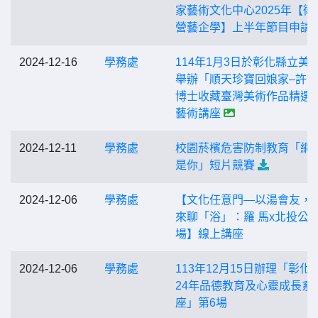
家藝術文化中心2025年【衛
營藝企學】上半年節目申請
2024-12-16
學務處
114年1月3日於彰化縣立美
舉辦「順天珍寶回娘家–許
博士收藏臺灣美術作品精選
藝術講座
2024-12-11
學務處
校園菸檳危害防制教育「網
是你」短片競賽
2024-12-06
學務處
【文化任意門—以湯會友，
來聊「浴」：羅 馬x北投公
場】線上講座
2024-12-06
學務處
113年12月15日辦理「彰化縣
24年品德教育及心靈成長系
座」第6場