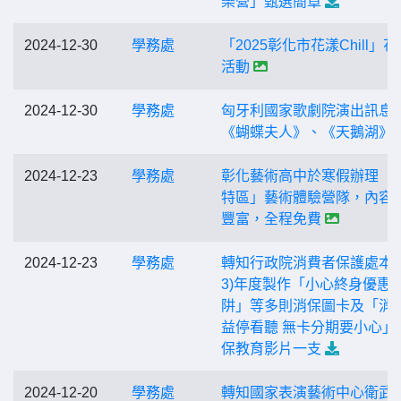
樂營」甄選簡章
2024-12-30
學務處
「2025彰化市花漾Chill」
活動
2024-12-30
學務處
匈牙利國家歌劇院演出訊息-
《蝴蝶夫人》、《天鵝湖》
2024-12-23
學務處
彰化藝術高中於寒假辦理「
特區」藝術體驗營隊，內容
豐富，全程免費
2024-12-23
學務處
轉知行政院消費者保護處本(1
3)年度製作「小心終身優惠
阱」等多則消保圖卡及「消
益停看聽 無卡分期要小心」
保教育影片一支
2024-12-20
學務處
轉知國家表演藝術中心衛武