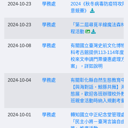
2024-10-23
學務處
2024《秋冬病毒防疫特攻隊
意競賽》
2024-10-23
學務處
「第二屆尋覓半線魔法森林
程活動
2024-10-08
學務處
有關國立臺灣史前文化博物
科考古館提供113-114年度
校來文申請門票優惠處理方
案」，詳如說明
2024-10-04
學務處
有關彰化縣自然生態教育中
【與海對話・鯨豚共舞】海
態展，歡迎各班辦理校外教
班親會活動時納入規劃考量
2024-10-01
學務處
轉知國立中正紀念堂管理處
「民主小將－臺灣言論自由