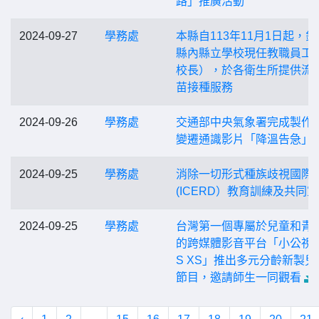
路」推廣活動
2024-09-27
學務處
本縣自113年11月1日起，針
縣內縣立學校現任教職員工
校長），於各衛生所提供流
苗接種服務
2024-09-26
學務處
交通部中央氣象署完成製作
變遷通識影片「降溫告急」
2024-09-25
學務處
消除一切形式種族歧視國際
(ICERD）教育訓練及共同
2024-09-25
學務處
台灣第一個專屬於兒童和青
的跨媒體影音平台「小公視 
S XS」推出多元分齡新製兒
節目，邀請師生一同觀看