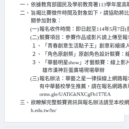
一、
依據教育部國民及學前教育署113學年度
二、
旨揭比賽徵件時間及對象如下，請協助將
關參加對象：
(一)
報名收件時間：即日起至114年5月7日(
(二)
競賽項目：參賽作品或影片請上傳至報
１、
「青春創意生活點子王」創意彩繪達
２、
「角色原創祭」原創角色設計競賽：
３、
「華藝明星show」才藝競賽：線上影
雄市漢神巨蛋廣場現場舉辦
(三)
報名辦法：華藝之星一律採線上網路報
有中華藝校學生推薦，請在報名網路表單上註明
orms.gle/UATiGkNXCgFb1T7EA
三、
欲瞭解完整競賽資訊與報名辦法請至本校網站查詢：htt
h.edu.tw/hs/