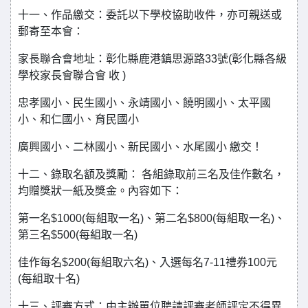
十一、作品繳交：委託以下學校協助收件，亦可親送或
郵寄至本會：
家長聯合會地址：彰化縣鹿港鎮思源路33號(彰化縣各級
學校家長會聯合會 收 )
忠孝國小、民生國小、永靖國小、饒明國小、太平國
小、和仁國小、育民國小
廣興國小、二林國小、新民國小、水尾國小 繳交！
十二、錄取名額及獎勵： 各組錄取前三名及佳作數名，
均贈獎狀一紙及獎金。內容如下：
第一名$1000(每組取一名)、第二名$800(每組取一名)、
第三名$500(每組取一名)
佳作每名$200(每組取六名)、入選每名7-11禮券100元
(每組取十名)
十三、評審方式：由主辦單位聘請評審老師評定不得異