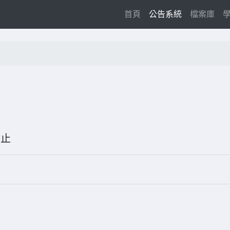
(current)
首頁
公告系統
檔案庫
7-17止