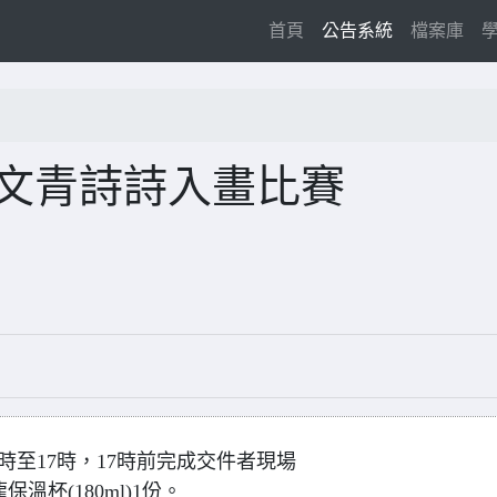
(current)
首頁
公告系統
檔案庫
小文青詩詩入畫比賽
14時至17時，17時前完成交件者現場
保溫杯(180ml)1份。