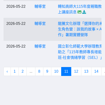
2026-05-22
輔導室
轉知高師大115年度親職教
上講座訊息
2026-05-22
輔導室
龍騰文化辦理「選擇你的未
生角色營：說我的故事 × AI 
作」暑期實體營隊
2026-05-22
輔導室
國立彰化師範大學辦理教育
助之「115年教師專長增能
班-社會情緒學習（SEL）」
‹
1
2
...
8
9
10
11
12
13
14