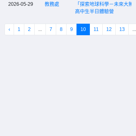
2026-05-29
教務處
「探索地球科學－未來大無
高中生半日體驗營
‹
1
2
...
7
8
9
10
11
12
13
...