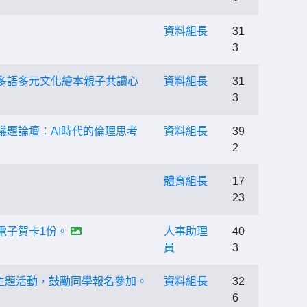
資料組長
31
3
多語多元文化繪本親子共讀心
資料組長
31
3
議題論壇：AI時代的倫理思考
資料組長
39
2
體育組長
17
23
電子賀卡1份。
人事助理
40
員
3
 主題活動，鼓勵同學報名參加。
資料組長
32
6