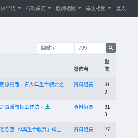
學校介紹
行政業務
教師相關
學生相關
登入
點
發佈者
閱
的關係議題：青少年生命韌力之
資料組長
31
9
之實體教師工作坊。
資料組長
31
3
教育宅急便─AI與生命教育」線上
資料組長
27
1