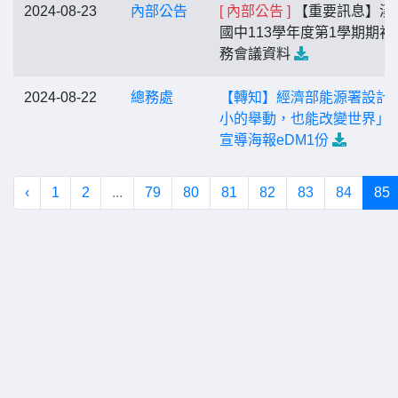
2024-08-23
內部公告
[ 內部公告 ]
【重要訊息】溪
國中113學年度第1學期期初
務會議資料
2024-08-22
總務處
【轉知】經濟部能源署設計
小的舉動，也能改變世界」
宣導海報eDM1份
‹
1
2
...
79
80
81
82
83
84
85