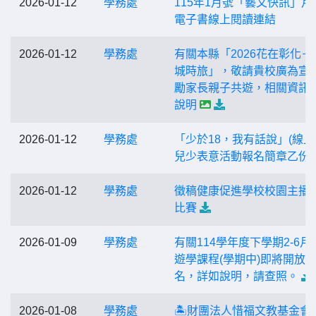
2026-01-12
學務處
115年1月號「藝文快訊」月
電子書線上閱讀連結
2026-01-12
學務處
有關本縣「2026花在彰化－
城時旅」，敬請貴校廣為宣
勵家長親子共遊，相關資訊
說明
2026-01-12
學務處
「少於18，我有話說」(線上
兒少表意活動報名簡章乙份
2026-01-12
學務處
徵稿健康促進學校校園主播
比賽
2026-01-09
學務處
有關114學年度下學期2-6月
遊學課程(學期中)即將開放
名，詳如說明，請查照。
2026-01-08
學務處
🏝️財團法人惜福文教基金會