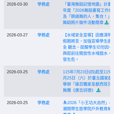
2026-03-30
學務處
「臺灣舞蹈記憶地圖」計畫1
年度「2026舞蹈書寫工作坊
及「跳過舞的人，集合！」
舞蹈照片徵件活動簡章
2026-03-27
學務處
【水域安全宣導】因應清明
假期將至，加強宣導學生戲
全 觀念，提醒學生切勿因一
興起前往開放性水域戲水，
發生危。
2026-03-25
學務處
115年7月23日(四)起至115年
月25日（六）於臺北國家戲
舉辦「遠百獨家呈獻西班牙
舞團《唐吉訶德》
2026-03-25
學務處
🏝️2026「小王功大自然」-
潮間帶生態學院戶外教育補