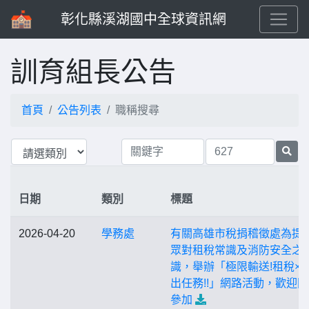
彰化縣溪湖國中全球資訊網
訓育組長公告
首頁
公告列表
職稱搜尋
日期
類別
標題
2026-04-20
學務處
有關高雄市稅捐稽徵處為提
眾對租稅常識及消防安全之
識，舉辦「極限輸送!租稅×
出任務!!」網路活動，歡迎
參加