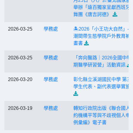
月25日（六）於臺北國家戲
舉辦「遠百獨家呈獻西班牙
舞團《唐吉訶德》
2026-03-25
學務處
🏝️2026「小王功大自然」-
潮間帶生態學院戶外教育補
畫書
2026-03-25
學務處
「奔向醫路｜2026全國中學
期醫學研習營」活動資訊
2026-03-20
學務處
彰化縣立溪湖國民中學 第三
學生代表、副代表選舉實施
2026-03-19
學務處
轉知行政院出版《聯合國人
約機構平等與不歧視個人申
例彙編》電子書