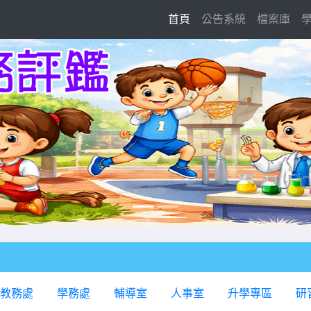
(current)
首頁
公告系統
檔案庫
教務處
學務處
輔導室
人事室
升學專區
研