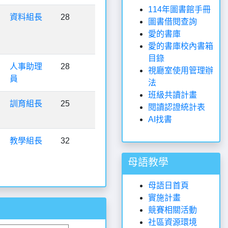
114年圖書館手冊
資料組長
28
圖書借閱查詢
愛的書庫
愛的書庫校內書箱
目錄
人事助理
28
視廳室使用管理辦
員
法
班級共讀計畫
訓育組長
25
閱讀認證統計表
AI找書
教學組長
32
母語教學
母語日首頁
實施計畫
競賽相關活動
社區資源環境