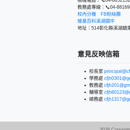
總機電話：📞04-8852132
教務處專線：📞04-88169
校內分機
FB粉絲團
維基百科溪湖國中
地址：514彰化縣溪湖鎮
意見反映信箱
校長室
principal@cf
學務處
cfjh0301@g
教務處
cfjh201@gm
輔導室
cfjh60123@
總務處
cfjh1317@g
2026 Copyri