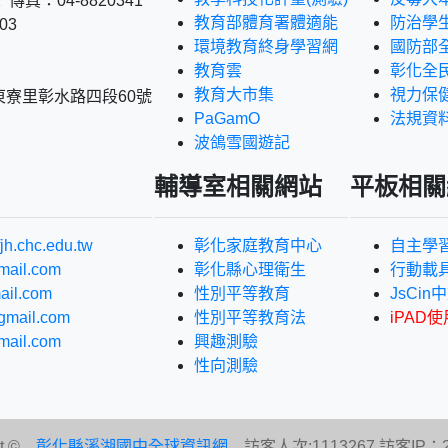
 傳真：04-8820341
教育部體育署體適能
防治學
03
環境教育終身學習網
國防部
教育雲
彰化全
教育大市集
視力保
東寮里彰水路四段60號
PaGamO
法規資
波鴿雪國遊記
輔導室相關網站
平板相關
jh.chc.edu.tw
彰化家庭教育中心
自主學
mail.com
彰化縣心理衛生
行動載
ail.com
性別平等教育
JsCi
gmail.com
性別平等教育法
iPAD使
mail.com
興趣測驗
性向測驗
ght ©
彰化縣溪湖國中全球資訊網
訪客人次:1113267 訪客IP：216